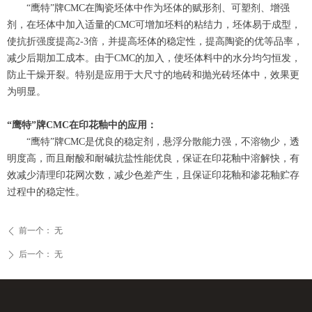
“鹰特”牌CMC在陶瓷坯体中作为坯体的赋形剂、可塑剂、增强
剂，在坯体中加入适量的CMC可增加坯料的粘结力，坯体易于成型，
使抗折强度提高2-3倍，并提高坯体的稳定性，提高陶瓷的优等品率，
减少后期加工成本。由于CMC的加入，使坯体料中的水分均匀恒发，
防止干燥开裂。特别是应用于大尺寸的地砖和抛光砖坯体中，效果更
为明显。
“鹰特”牌CMC在印花釉中的应用：
“鹰特”牌CMC是优良的稳定剂，悬浮分散能力强，不溶物少，透
明度高，而且耐酸和耐碱抗盐性能优良，保证在印花釉中溶解快，有
效减少清理印花网次数，减少色差产生，且保证印花釉和渗花釉贮存
过程中的稳定性。
前一个：
无
ꄴ
后一个：
无
ꄲ