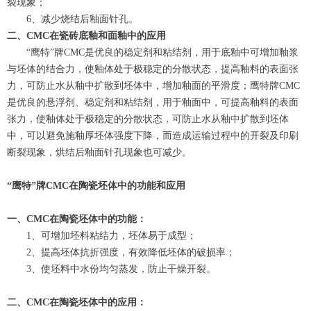
裂现象；
6、减少烧结后釉面针孔。
二
、
CMC在瓷砖底釉和面釉中的应用
“鹰特”牌CMC是优良的稳定剂和粘结剂，用于底釉中可增加釉浆
与坯体的结合力，使釉体处于极稳定的分散状态，提高釉料的表面张
力，可防止水从釉中扩散到坯体中，增加釉面的平滑度；鹰特牌CMC
是优良的悬浮剂、稳定剂和粘结剂，用于釉面中，可提高釉料的表面
张力，使釉体处于极稳定的分散状态，可防止水从釉中扩散到坯体
中，可以避免施釉厚坯体强度下降，而造成运输过程中的开裂及印刷
断裂现象，烘结后釉面针孔现象也可减少。
“鹰特”牌CMC在陶瓷坯体中的功能和应用
一、CMC在陶瓷坯体中的功能：
1、可增加坯料粘结力，坯体易于成型；
2、提高坯体抗折强度，有效降低坯体的破损率；
3、使坯料中水份均匀蒸发，防止干燥开裂。
二、CMC在陶瓷坯体中的应用：